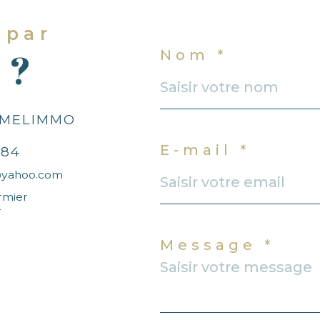
 par
 ?
Nom *
 MELIMMO
E-mail *
 84
@yahoo.com
rmier
r
Message *