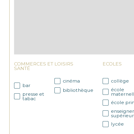
COMMERCES ET
LOISIRS
ECOLES
SANTÉ
cinéma
collège
bar
école
bibliothèque
presse et
maternel
tabac
école pri
enseigne
supérieu
lycée