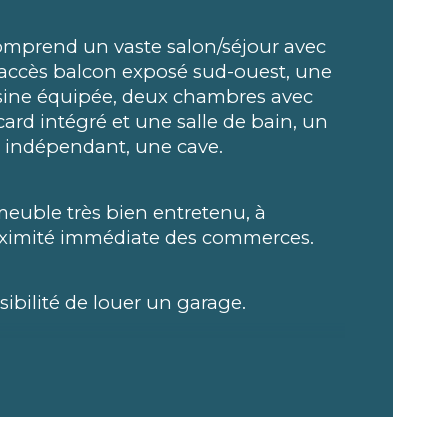
mbre de pièces
comprend un vaste salon/séjour avec 
age
accès balcon exposé sud-ouest, une 
sine équipée, deux chambres avec 
de salle de bains
card intégré et une salle de bain, un 
indépendant, une cave.
pe de cuisine
euble très bien entretenu, à 
ximité immédiate des commerces.
sibilité de louer un garage.