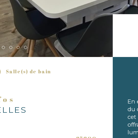
Salle(s) de bain
nfos
En 
ELLES
du 
cet
off
lum
Caracté