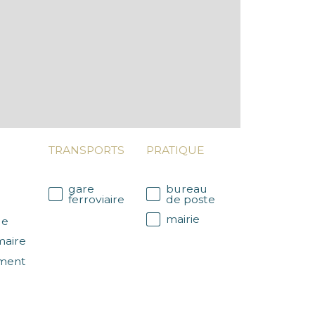
TRANSPORTS
PRATIQUE
gare
bureau
ferroviaire
de poste
mairie
le
maire
ment
r