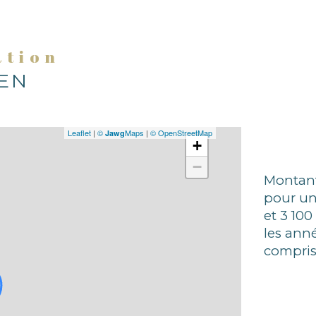
ation
IEN
Leaflet
|
©
Maps
|
© OpenStreetMap
Jawg
+
−
Montant
pour un
et 3 100
les ann
compris