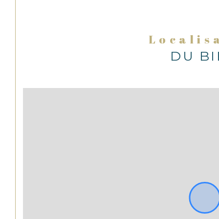
Localis
DU B