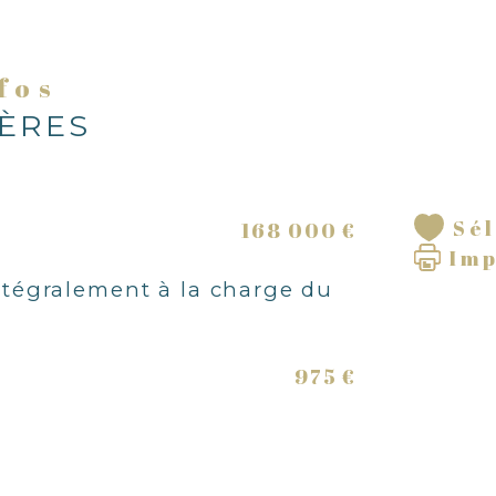
nfos
IÈRES
Sé
168 000 €
Im
ntégralement à la charge du
975 €