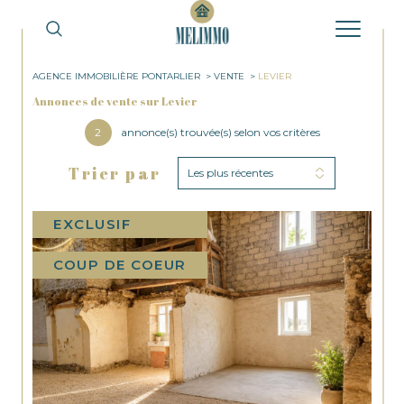
AGENCE IMMOBILIÈRE PONTARLIER
VENTE
LEVIER
Annonces de vente sur Levier
2
annonce(s) trouvée(s) selon vos critères
Trier par
Les plus récentes
EXCLUSIF
COUP DE COEUR