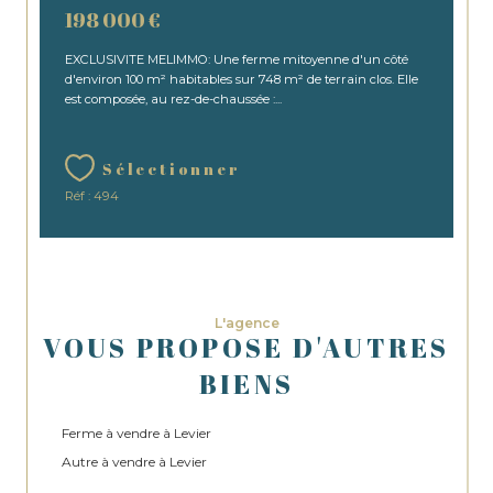
198 000 €
EXCLUSIVITE MELIMMO: Une ferme mitoyenne d'un côté
d'environ 100 m² habitables sur 748 m² de terrain clos. Elle
est composée, au rez-de-chaussée :...
Sélectionner
Réf : 494
L'agence
VOUS PROPOSE D'AUTRES
BIENS
Ferme à vendre à Levier
Autre à vendre à Levier